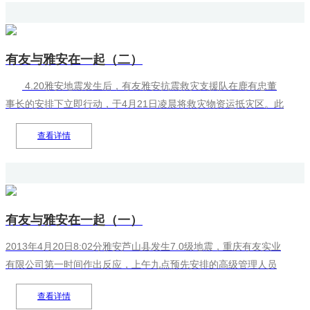
有友与雅安在一起（二）
4.20雅安地震发生后，有友雅安抗震救灾支援队在鹿有忠董
事长的安排下立即行动，于4月21日凌晨将救灾物资运抵灾区。此
后，有友公司对灾区救援进展和状况给予了高度关注，并于4月24
查看详情
日中午在重庆基地开展了...
有友与雅安在一起（一）
2013年4月20日8:02分雅安芦山县发生7.0级地震，重庆有友实业
有限公司第一时间作出反应，上午九点预先安排的高级管理人员
能力提升研讨会暂时中断，紧急布置全公司抗震救灾支援灾区行
查看详情
动。十点，按照公司统一部署：＂重庆有友雅安灾区支援队＂成