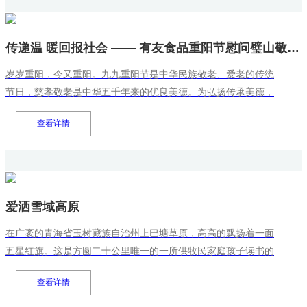
传递温 暖回报社会 —— 有友食品重阳节慰问璧山敬老院孤寡老人
岁岁重阳，今又重阳。九九重阳节是中华民族敬老、爱老的传统
节日，慈孝敬老是中华五千年来的优良美德。为弘扬传承美德，
营造良好社会风尚，积极履行社会责任，10月17日，有友食品重
查看详情
庆制造有限公司一行19人，走进璧山来凤敬老院，给90余名孤寡
老人带去了秋日里最温暖的问候和美好祝愿。
爱洒雪域高原
在广袤的青海省玉树藏族自治州上巴塘草原，高高的飘扬着一面
五星红旗。这是方圆二十公里唯一的一所供牧民家庭孩子读书的
藏族小学，由于交通不便，孩子们每天吃、住都在学校，这里，
查看详情
更像是孩子们的家..