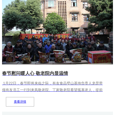
春节慰问暖人心 敬老院内显温情
1月22日，春节即将来临之际，有友食品璧山基地负责人龙昆带
领有友员工一行到来凤敬老院、丁家敬老院看望孤寡老人，提前
为老人们送上了春节的问候和祝福，为他们发放过年红包，送上
查看详情
牛奶、饼干等慰问品，祝福老人们健康长寿、幸福安康。