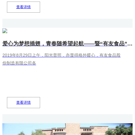
务社会 分享快乐”的企业核心价值观，10月9日下午，有友食品党
查看详情
支部组织党员、青年志愿者前往璧山区来凤敬老院和璧山区丁家
敬老院开展“牢记使命爱先行 不忘初心敬老情”主题党日活动。
爱心为梦想插翅，青春随希望起航——暨“有友食品”2019职工助学金发放活动
2019年8月29日上午，阳光普照，亦显得格外暖心，有友食品股
份制造有限公司各
高层领导携有友部分职工一行，在璧山工业园基地举办了每年一
度“职工子女圆梦大学助学活动”座谈会，现场为5名品学兼优、家
庭困难的的职工子女发放助学金，帮助贫困学子圆大学梦。
查看详情