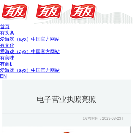
首页
有头条
爱游戏（ayx）中国官方网站
有文化
爱游戏（ayx）中国官方网站
有美味
有商机
爱游戏（ayx）中国官方网站
EN
电子营业执照亮照
【发布时间：2023-08-23】