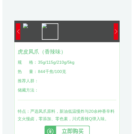
虎皮凤爪（香辣味）
规
格：
35g/115g/210g/5kg
热
量：
844千焦/100克
推荐人群：
储藏方法：
特点：严选凤爪原料，新油低温慢炸与20余种香辛料
文火慢卤，零添加、零色素，川式香辣Q弹入味。