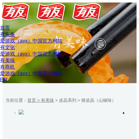
首页
有头条
爱游戏（ayx）中国官方网站
有文化
爱游戏（ayx）中国官方网站
有美味
有商机
爱游戏（ayx）中国官方网站
EN
当前位置：
首页 >
有美味
>
皮晶系列
>
猪皮晶（山椒味）