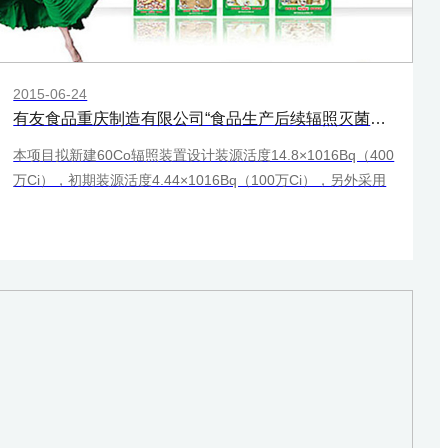
2015-06-24
有友食品重庆制造有限公司“食品生产后续辐照灭菌加工”项目环境影响评价征求意见的公告
本项目拟新建60Co辐照装置设计装源活度14.8×1016Bq（400
万Ci），初期装源活度4.44×1016Bq（100万Ci），另外采用
3.7×105Bq的137Cs（10μCi）密封源作为校验源。项目建成
后，主要对对该公司生产的泡椒凤爪、玩味花生、泡椒竹笋等
产品进行辐照灭菌。该项目的建设将该公司高频率的辐照需求
提供便利，大大降低企业运输成本。