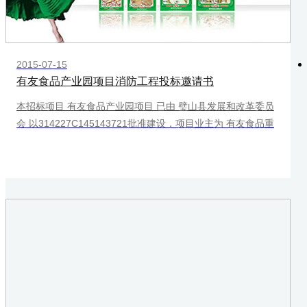
2015-07-15
有友食品产业园项目消防工程投标邀请书
本招标项目 有友食品产业园项目 已由 璧山县发展和改革委员
会 以314227C145143721批准建设，项目业主为 有友食品重
庆制造有限公司 ，建设资金来自 自筹 ，出资比例为 100% ，
招标人为 有友食品重庆制造有限公司 。项目己具备招标条
件，现对该项目的消防工程施工部分进行公开招标。