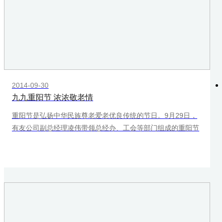
2014-09-30
九九重阳节 浓浓敬老情
重阳节是弘扬中华民族尊老爱老优良传统的节日。9月29日，
有友公司副总经理凌伟带领总经办、工会等部门组成的重阳节
慰问团赴渝北玉峰山石坪敬老院慰问孤、寡、病、残老人，尽
我们的绵薄之力，让老人们感受到社会这个大家庭对他们的祝
福和关爱。