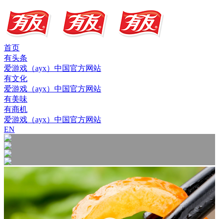
首页
有头条
爱游戏（ayx）中国官方网站
有文化
爱游戏（ayx）中国官方网站
有美味
有商机
爱游戏（ayx）中国官方网站
EN