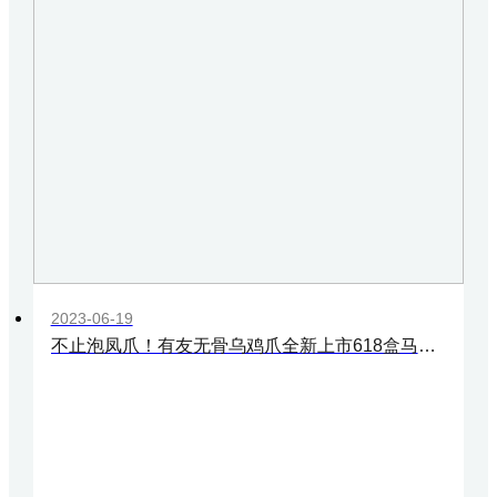
2023-06-19
不止泡凤爪！有友无骨乌鸡爪全新上市618盒马独家首发！