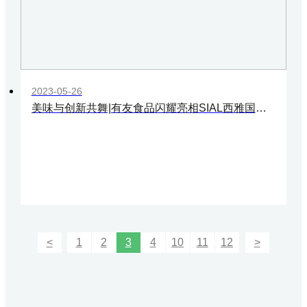
2023-05-26
美味与创新共舞|有友食品闪耀亮相SIAL西雅国际食品展
<
1
2
3
4
10
11
12
>